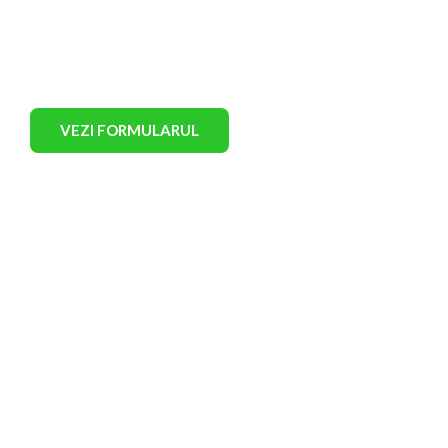
Contactează-ne
Ai întrebări? Preferi discuțiile unu la unu?
Completează formularul de mai jos și te vom
contacta în cel mai scurt timp.
VEZI FORMULARUL