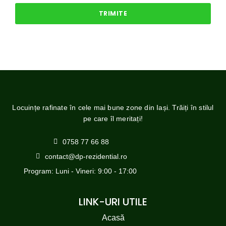
TRIMITE
Locuințe rafinate în cele mai bune zone din Iași. Trăiți în stilul
pe care îl meritați!
0758 77 66 88
contact@dp-rezidential.ro
Program:
Luni - Vineri: 9:00 - 17:00
LINK-URI UTILE
Acasă